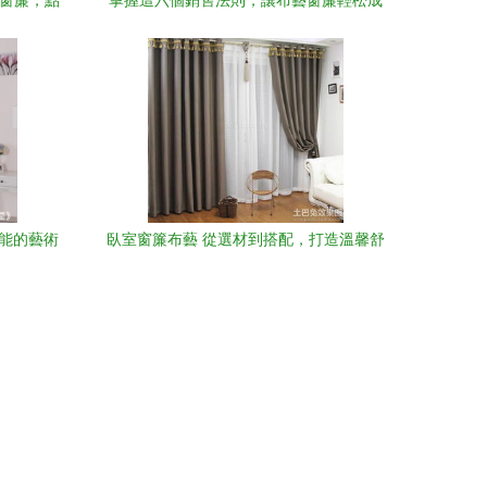
色窗簾，點
掌握這六個銷售法則，讓布藝窗簾輕松成
交
可能的藝術
臥室窗簾布藝 從選材到搭配，打造溫馨舒
適的家居氛圍