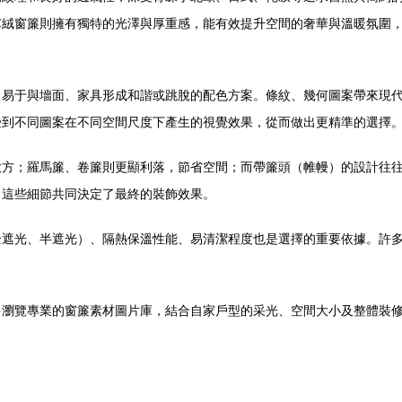
芯絨窗簾則擁有獨特的光澤與厚重感，能有效提升空間的奢華與溫暖氛圍
，易于與墻面、家具形成和諧或跳脫的配色方案。條紋、幾何圖案帶來現
受到不同圖案在不同空間尺度下產生的視覺效果，從而做出更精準的選擇
大方；羅馬簾、卷簾則更顯利落，節省空間；而帶簾頭（帷幔）的設計往
，這些細節共同決定了最終的裝飾效果。
全遮光、半遮光）、隔熱保溫性能、易清潔程度也是選擇的重要依據。許
瀏覽專業的窗簾素材圖片庫，結合自家戶型的采光、空間大小及整體裝修