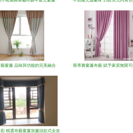
色小花風格客廳布藝半遮光窗簾
午后陽光溫馨味 15款百元內黃
6×2.65米的溫柔光影藝術
亮家居柔色時光
布藝窗簾 品味與功能的完美融合
斯蒂雅窗簾布藝 賦予家居無限
之選
彩 精選布藝窗簾加簾頭款式全攻