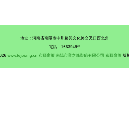
略
地址：河南省南陽市中州路與文化路交叉口西北角
電話：1663949**
2026
www.tejixiang.cn
布藝窗簾
南陽市業之峰裝飾有限公司
布藝窗簾
版