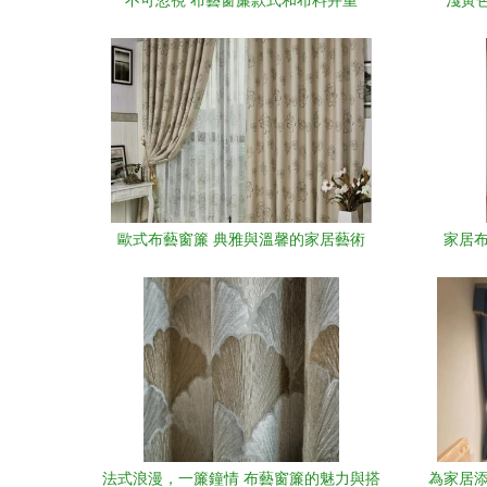
不可忽視 布藝窗簾款式和布料并重
淺黃
歐式布藝窗簾 典雅與溫馨的家居藝術
家居
法式浪漫，一簾鐘情 布藝窗簾的魅力與搭
為家居添