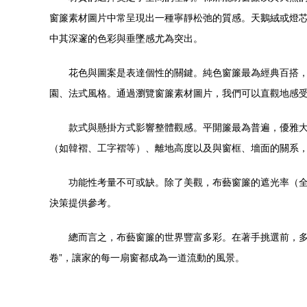
窗簾素材圖片中常呈現出一種寧靜松弛的質感。天鵝絨或燈
中其深邃的色彩與垂墜感尤為突出。
花色與圖案是表達個性的關鍵。純色窗簾最為經典百搭
園、法式風格。通過瀏覽窗簾素材圖片，我們可以直觀地感
款式與懸掛方式影響整體觀感。平開簾最為普遍，優雅
（如韓褶、工字褶等）、離地高度以及與窗框、墻面的關系
功能性考量不可或缺。除了美觀，布藝窗簾的遮光率（
決策提供參考。
總而言之，布藝窗簾的世界豐富多彩。在著手挑選前，多
卷”，讓家的每一扇窗都成為一道流動的風景。