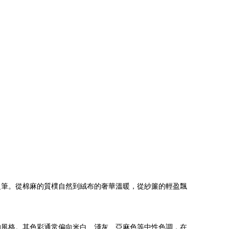
之筆。從棉麻的質樸自然到絨布的奢華溫暖，從紗簾的輕盈飄
的風格。其色彩通常偏向米白、淺灰、亞麻色等中性色調，在